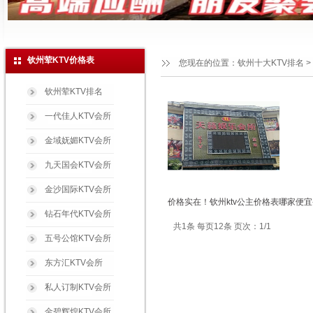
钦州荤KTV价格表
您现在的位置：
钦州十大KTV排名
>
钦州荤KTV排名
一代佳人KTV会所
金域妩媚KTV会所
九天国会KTV会所
金沙国际KTV会所
价格实在！钦州ktv公主价格表哪家便宜
钻石年代KTV会所
共1条 每页12条 页次：1/1
五号公馆KTV会所
东方汇KTV会所
私人订制KTV会所
金碧辉煌KTV会所