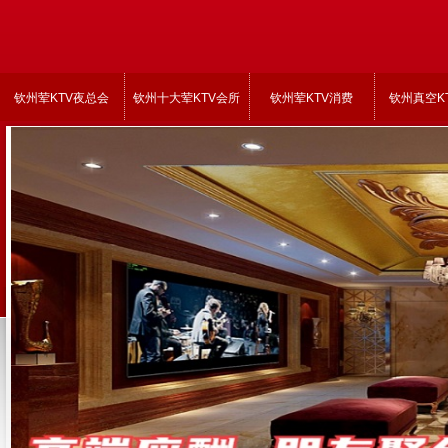
钦州荤KTV夜总会
钦州十大荤KTV会所
钦州荤KTV消费
钦州真空K